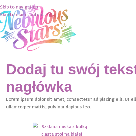
Skip to navigation
treści
Skip to main content
Dodaj tu swój teks
nagłówka
Lorem ipsum dolor sit amet, consectetur adipiscing elit. Ut eli
ullamcorper mattis, pulvinar dapibus leo.