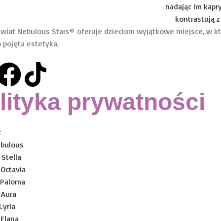
wiat Nebulous Stars
oferuje dzieciom wyjątkowe miejsce, w k
®
o pojęta estetyka.
lityka prywatności
k
ebulous
 Stella
 Octavia
i Paloma
 Aura
 Lyria
 Elana