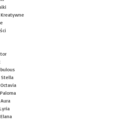
iki
 Kreatywne
je
ści
tor
k
ebulous
 Stella
 Octavia
i Paloma
 Aura
 Lyria
 Elana
i Louna
Blizzia
Lumia