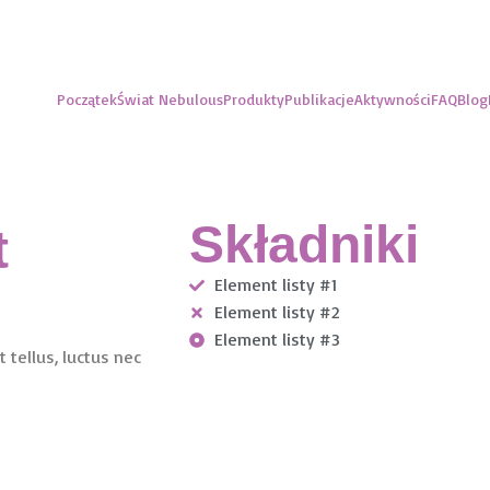
Początek
Świat Nebulous
Produkty
Publikacje
Aktywności
FAQ
Blog
Składniki
t
Element listy #1
Element listy #2
Element listy #3
t tellus, luctus nec