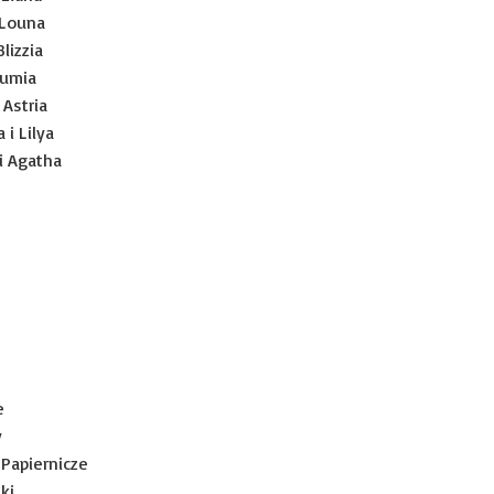
i Louna
Blizzia
Lumia
i Astria
 i Lilya
 i Agatha
e
y
 Papiernicze
ki